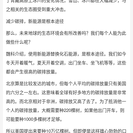
了青藏高原上冰川的变化情况，雪山、冰川都在大幅减少，与
之相关的生态圈受到重大冲击。
减少碳排，新能源是根本途径
那么，未来地球的生态环境会有所改善吗？我们每个人能为此
做些什么呢？
魏科介绍，使用新能源替换化石能源，是根本途径。我们如今
冬天开着暖气，夏天开着空调，出门坐车、坐飞机等等，这些
都会产生很高的碳排放量。
北京算是比较发达的城市，但每个人平均的碳排放量只有美国
的六分之一左右。这意味着全球有好多地方的碳排放量是非常
高的。而北京相对于非洲，碳排放又高了去了。为了抵消他一
个人的碳排放量，大概需要种220棵树，如果他出门开车，则
可能要种1000多棵树才足够。
所以美国提出来要种10万亿棵树。但即便是这样雄心勃勃的口