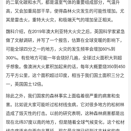
的二氧化碳和水汽，都是温室气体的重要组成部分，气温升
高，又会加重局部干旱，使得森林火灾发生的可能性增加。尤
其是雷击火，重特大火灾，和极端天气的增加呈正相关。
魏科介绍，在2019年澳大利亚特大火灾之后，英国科学家紧急
做了文献调研，并写了一个报告，估算在全球变暖的影响下，
可能全球四分之一的地方，火灾的发生频率会增加60%到
300%。有些地方可能一年会烧好几遍，全球过火面积大到超
乎想象。像澳洲大火累积加起来的话，每年大概要烧350到450
万平方公里，这个面积超过印度，相当于我们国土面积三分之
一，英国国土12倍。
除此之外，我们国家的森林事实上面临着很严重的病害和虫
害。比如说大家可能听过松材线虫病，它对很多地方的松树林
造成了毁灭性的打击。以前的研究表明，这种森林病害都是出
现在北纬37度以南的地方，但是随着全球气候变化，这个松材
线虫病逐步向西向北蔓延，现在最北端已经到达吉林省的南